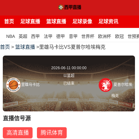
首页
足球直播
篮球直播
足球录像
足球资讯
NBA
英超
西甲
法甲
德甲
意甲
世界杯
欧洲杯
欧冠
世预
首页
>
篮球直播
>里雄马卡比VS夏普尔哈埃梅克
2026-06-11 00:00:00
以篮超
已结束
里雄马卡比
夏普尔哈埃
梅克
直播信号源
高清直播
腾讯体育