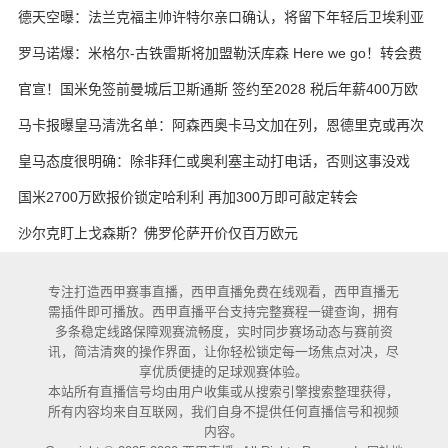
·凯恩
德天空曝：法兰克福主帅许特尔亲口确认，将留下年轻后卫埃利亚
斯·鲍姆
罗马诺爆：米格尔-古铁雷斯将加盟勒沃库森 Here we go！转会费
3000万欧元
官宣！国米免签前曼城后卫斯通斯 签约至2028 税后年薪400万欧
马卡报曝皇马清洗名单：阿森西奥卡马文加在列，恩德里克或再次
外租
皇马态度很明确：除非拜仁或奥利塞主动打电话，否则这事没戏
国米2700万欧报价锁定哈利利 再加300万即可敲定转会
沙尔克盯上戈森斯？佛罗伦萨开价仅百万欧元
专注打造西甲赛事直播，西甲直播免费在线观看，西甲直播无
需插件即可播放。西甲直播平台支持完整赛程一键查询，拥有
多条稳定线路保障观赛流畅度，实时同步赛场动态与赛前资
讯，简洁清爽的操作界面，让你轻松锁定每一场焦点对决，尽
享优质便捷的足球观赛体验。
本站所有直播信号均由用户收集或从搜索引擎搜索整理获得，
所有内容均来自互联网，我们自身不提供任何直播信号和视频
内容。