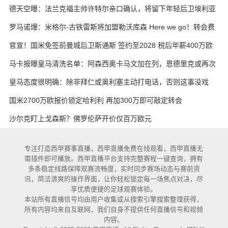
·凯恩
德天空曝：法兰克福主帅许特尔亲口确认，将留下年轻后卫埃利亚
斯·鲍姆
罗马诺爆：米格尔-古铁雷斯将加盟勒沃库森 Here we go！转会费
3000万欧元
官宣！国米免签前曼城后卫斯通斯 签约至2028 税后年薪400万欧
马卡报曝皇马清洗名单：阿森西奥卡马文加在列，恩德里克或再次
外租
皇马态度很明确：除非拜仁或奥利塞主动打电话，否则这事没戏
国米2700万欧报价锁定哈利利 再加300万即可敲定转会
沙尔克盯上戈森斯？佛罗伦萨开价仅百万欧元
专注打造西甲赛事直播，西甲直播免费在线观看，西甲直播无
需插件即可播放。西甲直播平台支持完整赛程一键查询，拥有
多条稳定线路保障观赛流畅度，实时同步赛场动态与赛前资
讯，简洁清爽的操作界面，让你轻松锁定每一场焦点对决，尽
享优质便捷的足球观赛体验。
本站所有直播信号均由用户收集或从搜索引擎搜索整理获得，
所有内容均来自互联网，我们自身不提供任何直播信号和视频
内容。