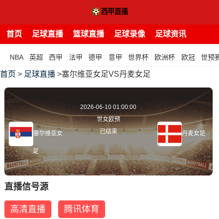
首页
足球直播
篮球直播
足球录像
足球资讯
NBA
英超
西甲
法甲
德甲
意甲
世界杯
欧洲杯
欧冠
世预
首页
>
足球直播
>塞尔维亚女足VS丹麦女足
2026-06-10 01:00:00
世女欧预
已结束
塞尔维亚女
丹麦女足
足
直播信号源
高清直播
腾讯体育