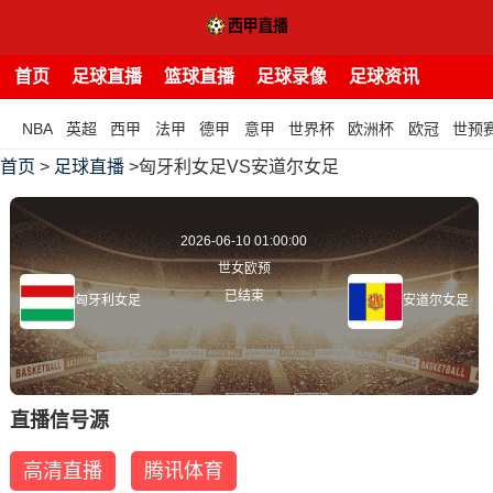
首页
足球直播
篮球直播
足球录像
足球资讯
NBA
英超
西甲
法甲
德甲
意甲
世界杯
欧洲杯
欧冠
世预
首页
>
足球直播
>匈牙利女足VS安道尔女足
2026-06-10 01:00:00
世女欧预
已结束
匈牙利女足
安道尔女足
直播信号源
高清直播
腾讯体育