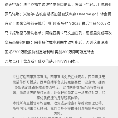
·凯恩
德天空曝：法兰克福主帅许特尔亲口确认，将留下年轻后卫埃利亚
斯·鲍姆
罗马诺爆：米格尔-古铁雷斯将加盟勒沃库森 Here we go！转会费
3000万欧元
官宣！国米免签前曼城后卫斯通斯 签约至2028 税后年薪400万欧
马卡报曝皇马清洗名单：阿森西奥卡马文加在列，恩德里克或再次
外租
皇马态度很明确：除非拜仁或奥利塞主动打电话，否则这事没戏
国米2700万欧报价锁定哈利利 再加300万即可敲定转会
沙尔克盯上戈森斯？佛罗伦萨开价仅百万欧元
专注打造西甲赛事直播，西甲直播免费在线观看，西甲直播无
需插件即可播放。西甲直播平台支持完整赛程一键查询，拥有
多条稳定线路保障观赛流畅度，实时同步赛场动态与赛前资
讯，简洁清爽的操作界面，让你轻松锁定每一场焦点对决，尽
享优质便捷的足球观赛体验。
本站所有直播信号均由用户收集或从搜索引擎搜索整理获得，
所有内容均来自互联网，我们自身不提供任何直播信号和视频
内容。