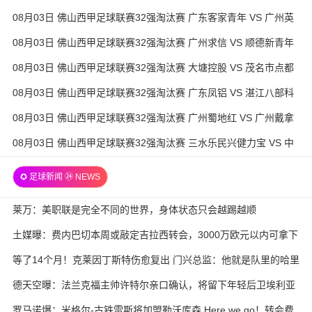
粵辉能源 全场录像
08月03日 佛山西甲足球联赛32强淘汰赛 广东客家青年 VS 广州英
华思力U17 全场录像
08月03日 佛山西甲足球联赛32强淘汰赛 广州求信 VS 顺德新青年
全场录像
08月03日 佛山西甲足球联赛32强淘汰赛 大塘控股 VS 茂名市点都
得 全场录像
08月03日 佛山西甲足球联赛32强淘汰赛 广东凤铝 VS 湛江八部科
技 全场录像
08月03日 佛山西甲足球联赛32强淘汰赛 广州蜀地红 VS 广州戴拿
模 全场录像
08月03日 佛山西甲足球联赛32强淘汰赛 三水乐民兴健力宝 VS 中
国澳门澳科精英 全场录像
✪ 足球新闻 ㉔ NEWS
莱万：美职联是完全不同的世界，身体状态只会越踢越顺
土媒曝：费内巴切本周或敲定吉拉西转会，3000万欧元以内可拿下
等了14个月！克莱因丁斯特伤愈复出 门兴总监：他就是队里的哈里
·凯恩
德天空曝：法兰克福主帅许特尔亲口确认，将留下年轻后卫埃利亚
斯·鲍姆
罗马诺爆：米格尔-古铁雷斯将加盟勒沃库森 Here we go！转会费