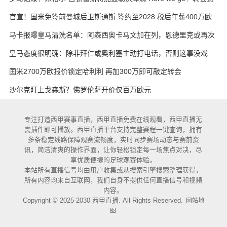
3000万欧元
官宣！国米免签前曼城后卫斯通斯 签约至2028 税后年薪400万欧
马卡报曝皇马清洗名单：阿森西奥卡马文加在列，恩德里克或再次
外租
皇马态度很明确：除非拜仁或奥利塞主动打电话，否则这事没戏
国米2700万欧报价锁定哈利利 再加300万即可敲定转会
沙尔克盯上戈森斯？佛罗伦萨开价仅百万欧元
专注打造西甲赛事直播，西甲直播免费在线观看，西甲直播无
需插件即可播放。西甲直播平台支持完整赛程一键查询，拥有
多条稳定线路保障观赛流畅度，实时同步赛场动态与赛前资
讯，简洁清爽的操作界面，让你轻松锁定每一场焦点对决，尽
享优质便捷的足球观赛体验。
本站所有直播信号均由用户收集或从搜索引擎搜索整理获得，
所有内容均来自互联网，我们自身不提供任何直播信号和视频
内容。
Copyright © 2025-2030 西甲直播. All Rights Reserved.
网站地
图