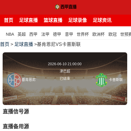
首页
足球直播
篮球直播
足球录像
足球资讯
NBA
英超
西甲
法甲
德甲
意甲
世界杯
欧洲杯
欧冠
世预
首页
>
足球直播
>基肯恩尼VS卡普斯联
2026-06-10 21:00:00
津巴超
已结束
基肯恩尼
卡普斯联
直播信号源
直播备用源