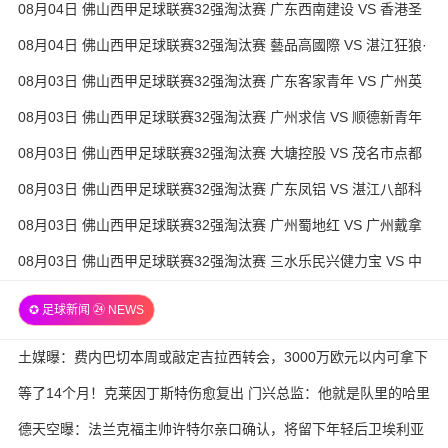
08月04日 佛山西甲足球联赛32强淘汰赛 广东西南建设 VS 香港圣
徒 全场录像
08月04日 佛山西甲足球联赛32强淘汰赛 藝品高國際 VS 湛江狂狼·
粵辉能源 全场录像
08月03日 佛山西甲足球联赛32强淘汰赛 广东客家青年 VS 广州英
华思力U17 全场录像
08月03日 佛山西甲足球联赛32强淘汰赛 广州求信 VS 顺德新青年
全场录像
08月03日 佛山西甲足球联赛32强淘汰赛 大塘控股 VS 茂名市点都
得 全场录像
08月03日 佛山西甲足球联赛32强淘汰赛 广东凤铝 VS 湛江八部科
技 全场录像
08月03日 佛山西甲足球联赛32强淘汰赛 广州蜀地红 VS 广州戴拿
模 全场录像
08月03日 佛山西甲足球联赛32强淘汰赛 三水乐民兴健力宝 VS 中
国澳门澳科精英 全场录像
✪ 足球新闻 ㉔ NEWS
土媒曝：费内巴切本周或敲定吉拉西转会，3000万欧元以内可拿下
等了14个月！克莱因丁斯特伤愈复出 门兴总监：他就是队里的哈里
·凯恩
德天空曝：法兰克福主帅许特尔亲口确认，将留下年轻后卫埃利亚