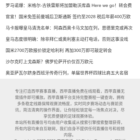
斯·鲍姆
罗马诺爆：米格尔-古铁雷斯将加盟勒沃库森 Here we go！转会费
3000万欧元
官宣！国米免签前曼城后卫斯通斯 签约至2028 税后年薪400万欧
马卡报曝皇马清洗名单：阿森西奥卡马文加在列，恩德里克或再次
外租
皇马态度很明确：除非拜仁或奥利塞主动打电话，否则这事没戏
国米2700万欧报价锁定哈利利 再加300万即可敲定转会
沙尔克盯上戈森斯？佛罗伦萨开价仅百万欧元
奥亚萨瓦尔跻身西班牙传奇行列，单届世界杯四球比肩五大名宿
专注打造西甲赛事直播，西甲直播免费在线观看，西甲直播无
需插件即可播放。西甲直播平台支持完整赛程一键查询，拥有
多条稳定线路保障观赛流畅度，实时同步赛场动态与赛前资
讯，简洁清爽的操作界面，让你轻松锁定每一场焦点对决，尽
享优质便捷的足球观赛体验。
本站所有直播信号均由用户收集或从搜索引擎搜索整理获得，
所有内容均来自互联网，我们自身不提供任何直播信号和视频
内容。