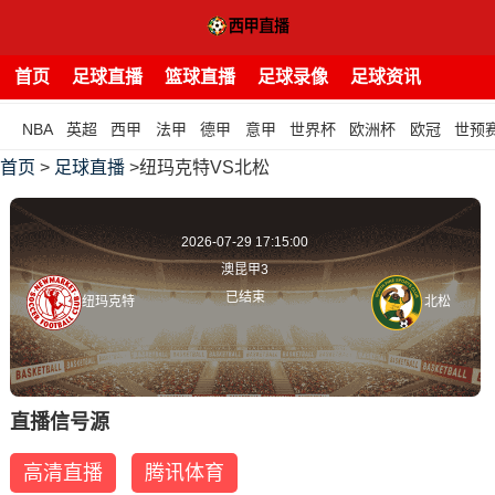
首页
足球直播
篮球直播
足球录像
足球资讯
NBA
英超
西甲
法甲
德甲
意甲
世界杯
欧洲杯
欧冠
世预
首页
>
足球直播
>纽玛克特VS北松
2026-07-29 17:15:00
澳昆甲3
已结束
纽玛克特
北松
直播信号源
高清直播
腾讯体育