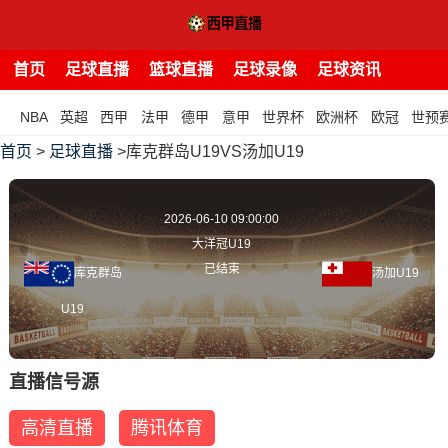
首页
足球直播
篮球直播
足球录像
足球资讯
NBA
英超
西甲
法甲
德甲
意甲
世界杯
欧洲杯
欧冠
世预
首页
>
足球直播
>库克群岛U19VS汤加U19
2026-06-10 09:00:00
大洋冠U19
已结束
库克群岛
汤加U19
U19
直播信号源
高清直播
腾讯体育