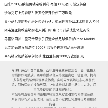
国米2700万欧报价锁定哈利利 再加300万即可敲定转会
沙尔克盯上戈森斯？佛罗伦萨开价仅百万欧元
奥亚萨瓦尔跻身西班牙传奇行列，单届世界杯四球比肩五大名宿
阿韦洛亚执教富勒姆进入倒计时 皇马青训系或集体赴英伦
马塞洛圆梦！皇马传奇亲手打造全新足球俱乐部Doze Madrid
尤文加码追逐瑟洛特 3000万欧报价仍难撼动马竞底线
皇马锁定加纳新星伊伦基 北西兰标价3000万欧创纪录
专注打造西甲赛事直播，西甲直播免费在线观看，西甲直播无
需插件即可播放。西甲直播平台支持完整赛程一键查询，拥有
多条稳定线路保障观赛流畅度，实时同步赛场动态与赛前资
讯，简洁清爽的操作界面，让你轻松锁定每一场焦点对决，尽
享优质便捷的足球观赛体验。
本站所有直播信号均由用户收集或从搜索引擎搜索整理获得，
所有内容均来自互联网，我们自身不提供任何直播信号和视频
内容。