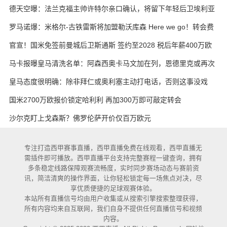
·凯恩
德天空曝：法兰克福主帅许特尔亲口确认，将留下年轻后卫埃利亚
斯·鲍姆
罗马诺爆：米格尔-古铁雷斯将加盟勒沃库森 Here we go！转会费
3000万欧元
官宣！国米免签前曼城后卫斯通斯 签约至2028 税后年薪400万欧
马卡报曝皇马清洗名单：阿森西奥卡马文加在列，恩德里克或再次
外租
皇马态度很明确：除非拜仁或奥利塞主动打电话，否则这事没戏
国米2700万欧报价锁定哈利利 再加300万即可敲定转会
沙尔克盯上戈森斯？佛罗伦萨开价仅百万欧元
专注打造西甲赛事直播，西甲直播免费在线观看，西甲直播无
需插件即可播放。西甲直播平台支持完整赛程一键查询，拥有
多条稳定线路保障观赛流畅度，实时同步赛场动态与赛前资
讯，简洁清爽的操作界面，让你轻松锁定每一场焦点对决，尽
享优质便捷的足球观赛体验。
本站所有直播信号均由用户收集或从搜索引擎搜索整理获得，
所有内容均来自互联网，我们自身不提供任何直播信号和视频
内容。