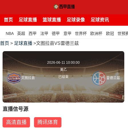
首页
足球直播
篮球直播
足球录像
足球资讯
NBA
英超
西甲
法甲
德甲
意甲
世界杯
欧洲杯
欧冠
世预
首页
>
足球直播
>文图拉县VS雷德兰兹
2026-06-11 10:00:00
美乙
已结束
文图拉县
雷德兰兹
直播信号源
高清直播
腾讯体育