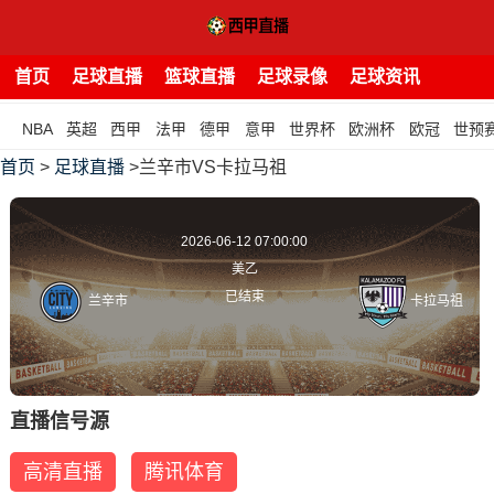
首页
足球直播
篮球直播
足球录像
足球资讯
NBA
英超
西甲
法甲
德甲
意甲
世界杯
欧洲杯
欧冠
世预
首页
>
足球直播
>兰辛市VS卡拉马祖
2026-06-12 07:00:00
美乙
已结束
兰辛市
卡拉马祖
直播信号源
高清直播
腾讯体育