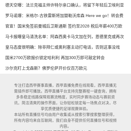
·凯恩
德天空曝：法兰克福主帅许特尔亲口确认，将留下年轻后卫埃利亚
斯·鲍姆
罗马诺爆：米格尔-古铁雷斯将加盟勒沃库森 Here we go！转会费
3000万欧元
官宣！国米免签前曼城后卫斯通斯 签约至2028 税后年薪400万欧
马卡报曝皇马清洗名单：阿森西奥卡马文加在列，恩德里克或再次
外租
皇马态度很明确：除非拜仁或奥利塞主动打电话，否则这事没戏
国米2700万欧报价锁定哈利利 再加300万即可敲定转会
沙尔克盯上戈森斯？佛罗伦萨开价仅百万欧元
专注打造西甲赛事直播，西甲直播免费在线观看，西甲直播无
需插件即可播放。西甲直播平台支持完整赛程一键查询，拥有
多条稳定线路保障观赛流畅度，实时同步赛场动态与赛前资
讯，简洁清爽的操作界面，让你轻松锁定每一场焦点对决，尽
享优质便捷的足球观赛体验。
本站所有直播信号均由用户收集或从搜索引擎搜索整理获得，
所有内容均来自互联网，我们自身不提供任何直播信号和视频
内容。