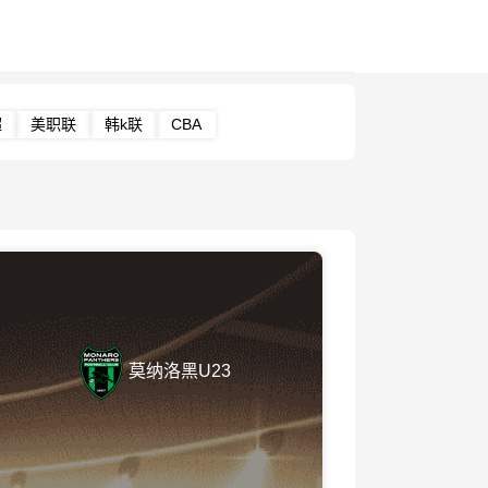
超
美职联
韩k联
CBA
莫纳洛黑U23