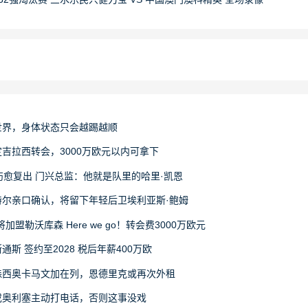
世界，身体状态只会越踢越顺
吉拉西转会，3000万欧元以内可拿下
伤愈复出 门兴总监：他就是队里的哈里·凯恩
尔亲口确认，将留下年轻后卫埃利亚斯·鲍姆
盟勒沃库森 Here we go！转会费3000万欧元
斯 签约至2028 税后年薪400万欧
森西奥卡马文加在列，恩德里克或再次外租
或奥利塞主动打电话，否则这事没戏