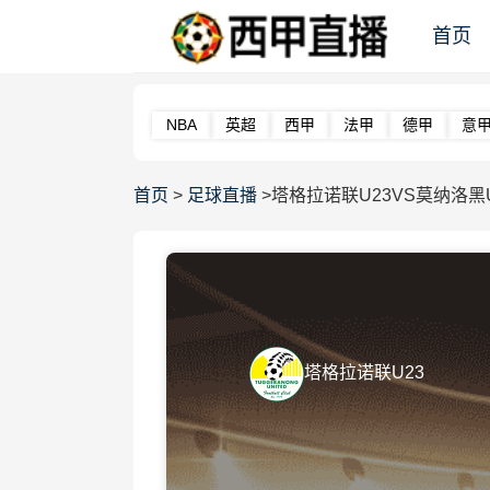
首页
NBA
英超
西甲
法甲
德甲
意
首页
>
足球直播
>塔格拉诺联U23VS莫纳洛黑U
塔格拉诺联U23