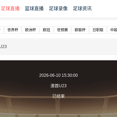
足球直播
篮球直播
足球录像
足球资讯
甲
世界杯
欧洲杯
欧冠
世预赛
欧联杯
日职联
中
23
2026-06-10 15:30:00
澳首U23
已结束