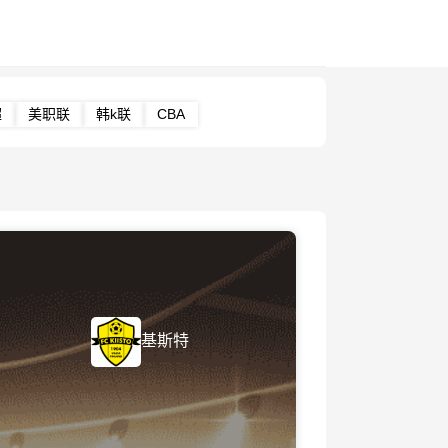
超
美职联
韩k联
CBA
基斯特