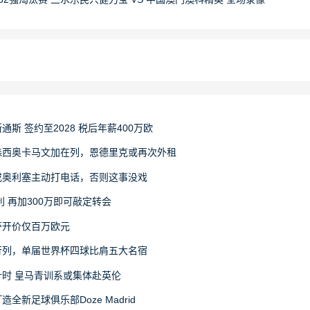
斯 签约至2028 税后年薪400万欧
森西奥卡马文加在列，恩德里克或再次外租
或奥利塞主动打电话，否则这事没戏
利 再加300万即可敲定转会
萨开价仅百万欧元
行列，单届世界杯四球比肩五大名宿
时 皇马青训系或集体赴英伦
新足球俱乐部Doze Madrid