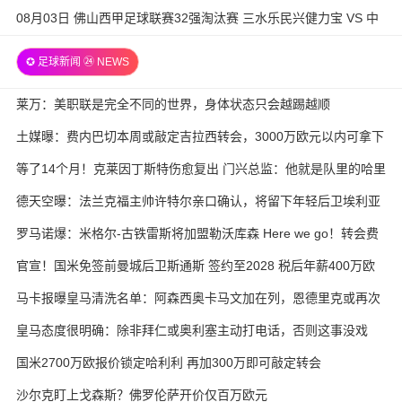
模 全场录像
08月03日 佛山西甲足球联赛32强淘汰赛 三水乐民兴健力宝 VS 中
国澳门澳科精英 全场录像
✪ 足球新闻 ㉔ NEWS
莱万：美职联是完全不同的世界，身体状态只会越踢越顺
土媒曝：费内巴切本周或敲定吉拉西转会，3000万欧元以内可拿下
等了14个月！克莱因丁斯特伤愈复出 门兴总监：他就是队里的哈里
·凯恩
德天空曝：法兰克福主帅许特尔亲口确认，将留下年轻后卫埃利亚
斯·鲍姆
罗马诺爆：米格尔-古铁雷斯将加盟勒沃库森 Here we go！转会费
3000万欧元
官宣！国米免签前曼城后卫斯通斯 签约至2028 税后年薪400万欧
马卡报曝皇马清洗名单：阿森西奥卡马文加在列，恩德里克或再次
外租
皇马态度很明确：除非拜仁或奥利塞主动打电话，否则这事没戏
国米2700万欧报价锁定哈利利 再加300万即可敲定转会
沙尔克盯上戈森斯？佛罗伦萨开价仅百万欧元