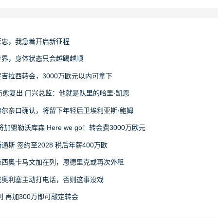
死忠，我急着开启新征程
世界，身体状态只会越踢越顺
吉拉西转会，3000万欧元以内可拿下
伤愈复出 门兴总监：他就是队里的哈里·凯恩
尔亲口确认，将留下年轻后卫埃利亚斯·鲍姆
盟勒沃库森 Here we go！转会费3000万欧元
斯 签约至2028 税后年薪400万欧
森西奥卡马文加在列，恩德里克或再次外租
或奥利塞主动打电话，否则这事没戏
利 再加300万即可敲定转会